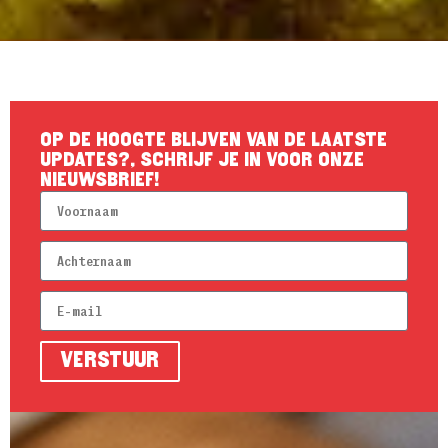
Op de hoogte blijven van de laatste
updates?, schrijf je in voor onze
nieuwsbrief!
Verstuur